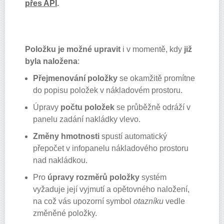
přes API
.
Položku je možné upravit
i v momentě, kdy
již
byla naložena
:
Přejmenování položky
se okamžitě promítne
do popisu položek v nákladovém prostoru.
Úpravy
počtu položek
se průběžně odráží v
panelu zadání nakládky vlevo.
Změny hmotnosti
spustí automatický
přepočet v infopanelu nákladového prostoru
nad nakládkou.
Pro
úpravy rozměrů položky
systém
vyžaduje její vyjmutí a opětovného naložení,
na což vás upozorní symbol
otazníku
vedle
změněné položky.