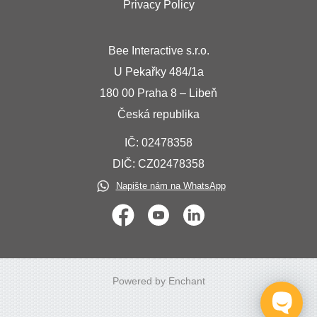
Privacy Policy
Bee Interactive s.r.o.
U Pekařky 484/1a
180 00 Praha 8 – Libeň
Česká republika
IČ: 02478358
DIČ: CZ02478358
Napište nám na WhatsApp
Powered by Enchant