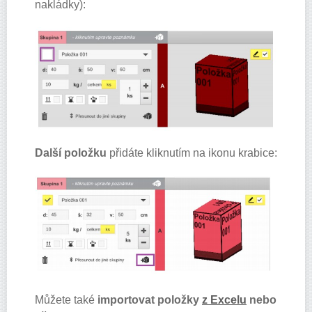
nakládky):
Další položku
přidáte kliknutím na ikonu krabice:
Můžete také
importovat položky
z Excelu
nebo