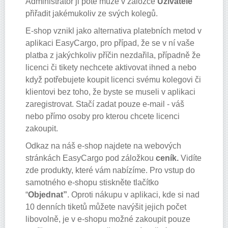
Administrátor ji poté může v záložce
Uživatelé
přiřadit jakémukoliv ze svých kolegů.
E-shop vznikl jako alternativa platebních metod v
aplikaci EasyCargo, pro případ, že se v ní vaše
platba z jakýchkoliv příčin nezdařila, případně že
licenci či tikety nechcete aktivovat ihned a nebo
když potřebujete koupit licenci svému kolegovi či
klientovi bez toho, že byste se museli v aplikaci
zaregistrovat. Stačí zadat pouze e-mail - váš
nebo přímo osoby pro kterou chcete licenci
zakoupit.
Odkaz na náš e-shop najdete na webových
stránkách EasyCargo pod záložkou
ceník.
Vidíte
zde produkty, které vám nabízíme. Pro vstup do
samotného e-shopu stiskněte tlačítko
“
Objednat”
. Oproti nákupu v aplikaci, kde si nad
10 denních tiketů můžete navýšit jejich počet
libovolně, je v e-shopu možné zakoupit pouze