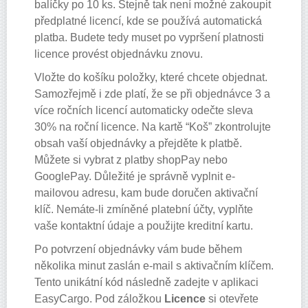
balíčky po 10 ks. Stejně tak není možné zakoupit
předplatné licencí, kde se používá automatická
platba. Budete tedy muset po vypršení platnosti
licence provést objednávku znovu.
Vložte do košíku položky, které chcete objednat.
Samozřejmě i zde platí, že se při objednávce 3 a
více ročních licencí automaticky odečte sleva
30% na roční licence. Na kartě “Koš” zkontrolujte
obsah vaší objednávky a přejděte k platbě.
Můžete si vybrat z platby shopPay nebo
GooglePay. Důležité je správně vyplnit e-
mailovou adresu, kam bude doručen aktivační
klíč. Nemáte-li zmíněné platební účty, vyplňte
vaše kontaktní údaje a použijte kreditní kartu.
Po potvrzení objednávky vám bude během
několika minut zaslán e-mail s aktivačním klíčem.
Tento unikátní kód následně zadejte v aplikaci
EasyCargo. Pod záložkou
Licence
si otevřete